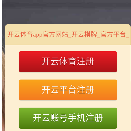
开云体育app官方网站_开云棋牌_官方平台_
下载
开云体育注册
开云平台注册
开云账号手机注册